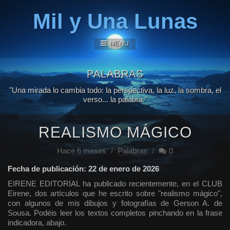
Mil y Una Lunas
MENU
PALABRAS
"Una mirada lo cambia todo: la perspectiva, la luz, la sombra, el
verso... la palabra."
REALISMO MÁGICO
Hace 6 meses
/
Palabras
/
0
Fecha de publicación: 22 de enero de 2026
EIRENE EDITORIAL ha publicado recientemente, en el CLUB
Eirene, dos artículos que he escrito sobre "realismo mágico",
con algunos de mis dibujos y fotografías de Gerson A. de
Sousa. Podéis leer los textos completos pinchando en la frase
indicadora, abajo.