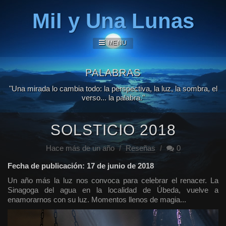
Mil y Una Lunas
MENU
PALABRAS
"Una mirada lo cambia todo: la perspectiva, la luz, la sombra, el
verso... la palabra."
SOLSTICIO 2018
Hace más de un año
/
Reseñas
/
0
Fecha de publicación: 17 de junio de 2018
Un año más la luz nos convoca para celebrar el renacer. La
Sinagoga del agua en la localidad de Úbeda, vuelve a
enamorarnos con su luz. Momentos llenos de magia...