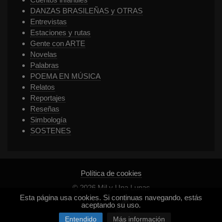
DANZAS BRASILEÑAS y OTRAS
Entrevistas
Estaciones y rutas
Gente con ARTE
Novelas
Palabras
POEMA EN MÚSICA
Relatos
Reportajes
Reseñas
Simbología
SOSTENES
Política de cookies
© 2026 Mil y Una Lunas
Esta página usa cookies. Si continuas navegando, estás
aceptando su uso.
CREADO
POR:
Entendido
Más información